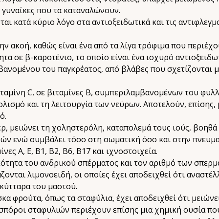
 γυναίκες που τα καταναλώνουν.
αι κατά κύριο λόγο στα αντιοξειδωτικά και τις αντιφλεγμ
ν ακοή, καθώς είναι ένα από τα λίγα τρόφιμα που περιέχο
α σε β-καροτένιο, το οποίο είναι ένα ισχυρό αντιοξειδω
ανομένου του παγκρέατος, από βλάβες που σχετίζονται με
ταμίνη C, σε βιταμίνες Β, συμπεριλαμβανομένων του φυλλι
λισμό και τη λειτουργία των νεύρων. Αποτελούν, επίσης, 
ό.
, μειώνει τη χοληστερόλη, καταπολεμά τους ιούς, βοηθά
τών ενώ συμβάλει τόσο στη σωματική όσο και στην πνευμ
ς Α, Ε, Β1, Β2, Β6, Β17 και ιχνοστοιχεία.
κότητα του ανδρικού σπέρματος και τον αριθμό των σπερ
νται λιμονοειδή, οι οποίες έχει αποδειχθεί ότι αναστέ
κύτταρα του μαστού.
 φρούτα, όπως τα σταφύλια, έχει αποδειχθεί ότι μειώνε
 σπόροι σταφυλιών περιέχουν επίσης μια χημική ουσία πο