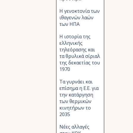
Η γενοκτονία των
ιθαγενών λαών
των ΗΠΑ
Η ιστορία της
ελληνικής
τηλεόρασης και
τα θρυλικά σίριαλ
της δεκαετίας του
1970
Τα γυρνάει και
επίσημα η Ε.Ε. για
την κατάργηση
των θερμικών
κινητήρων το
2035
Νέες αλλαγές