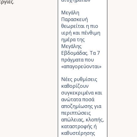
ργίες.
Μεγάλη
Παρασκευή
θεωρείται η πιο
ιερή και πένθιμη
ημέρα της
Μεγάλης
Εβδομάδας. Τα 7
πράγματα που
«απαγορεύονται»
Νέες ρυθμίσεις
καθορίζουν
συγκεκριμένα και
ανώτατα ποσά
αποζημίωσης για
περιπτώσεις
απώλειας, κλοπής,
καταστροφής ή
καθυστέρησης