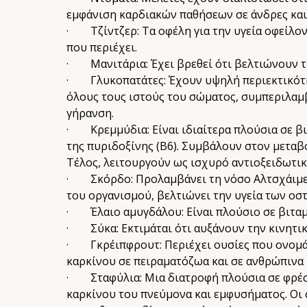
εμφάνιση καρδιακών παθήσεων σε άνδρες και
· Τζίντζερ: Τα οφέλη για την υγεία οφείλοντ
που περιέχει.
· Μανιτάρια: Έχει βρεθεί ότι βελτιώνουν τη
· Γλυκοπατάτες: Έχουν υψηλή περιεκτικότητ
όλους τους ιστούς του σώματος, συμπεριλαμβ
γήρανση.
· Κρεμμύδια: Είναι ιδιαίτερα πλούσια σε βι
της πυριδοξίνης (B6). Συμβάλουν στον μεταβο
Τέλος, λειτουργούν ως ισχυρό αντιοξειδωτικ
· Σκόρδο: Προλαμβάνει τη νόσο Αλτσχάιμερ
του οργανισμού, βελτιώνει την υγεία των οσ
· Έλαιο αμυγδάλου: Είναι πλούσιο σε βιταμίνε
· Σύκα: Εκτιμάται ότι αυξάνουν την κινητι
· Γκρέιπφρουτ: Περιέχει ουσίες που ονομάζο
καρκίνου σε πειραματόζωα και σε ανθρώπινα 
· Σταφύλια: Μια διατροφή πλούσια σε φρέσκα
καρκίνου του πνεύμονα και εμφυσήματος. Οι