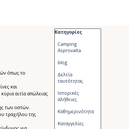
Παράλειψη μπλόκ Κατηγορίες
Κατηγορίες
Camping
Asprovalta
blog
ιών όπως το
Δελτία
ταυτότητας
ίνες και
Ιστορικές
 κύρια αιτία απώλειας
αλήθειες
ης των οστών.
Καθημερινότητα
του τραχήλου της
Καταγγελίες
κίνδυνος για