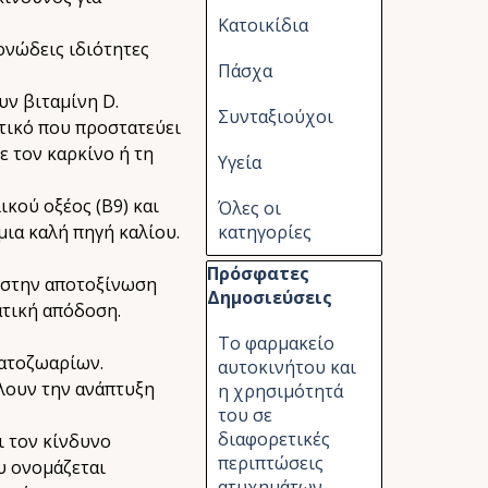
Κατοικίδια
ονώδεις ιδιότητες
Πάσχα
υν βιταμίνη D.
Συνταξιούχοι
τικό που προστατεύει
 τον καρκίνο ή τη
Υγεία
κού οξέος (B9) και
Όλες οι
μια καλή πηγή καλίου.
κατηγορίες
Παράλειψη μπλόκ Πρόσφατες Δημ
Πρόσφατες
 στην αποτοξίνωση
Δημοσιεύσεις
ατική απόδοση.
Το φαρμακείο
ματοζωαρίων.
αυτοκινήτου και
λλουν την ανάπτυξη
η χρησιμότητά
του σε
διαφορετικές
ι τον κίνδυνο
περιπτώσεις
υ ονομάζεται
ατυχημάτων