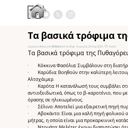
Μετάβαση στο περιεχόμενο
Παράλειψη μενού
Τα βασικά τρόφιμα τ
Δημοσιεύθηκε από
©NikosT
σε
blog
· Κυριακή 23 Απρ 2023 ·
λεπτά
Τα βασικά τρόφιμα της Πυθαγόρει
· Κόκκινα Φασόλια: Συμβάλουν στη διατήρη
· Καρύδια: Βοηθούν στην καλύτερη λειτουρ
Αλτσχάιμερ.
· Καρότα: Η κατανάλωσή τους συμβάλει στην 
αντιοξειδωτικά, όπως το β-καροτένιο, που μ
όρασης σε ηλικιωμένους.
· Σέλινο: Αποτελεί μια εξαιρετική πηγή πυρ
· Αβοκάντο: Είναι μια καλή πηγή φολικού οξ
μήτρας, η οποία είναι μια προκαρκινική κατά
· Ντομάτα: Μελέτες έχουν διαπιστώσει ότι 