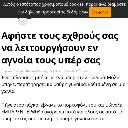
Μετάβαση στο περιεχόμενο
Αυτός ο ιστότοπος χρησιμοποιεί cookies: παρακαλώ διαβάστε
Παράλειψη μενού
την δήλωση προστασίας δεδομένων.
Συμφωνώ
Αφήστε τους εχθρούς σας
να λειτουργήσουν εν
αγνοία τους υπέρ σας
Δημοσιεύθηκε από
©NikosT
σε
blog
· Σάββατο 20 Μαι 2023 ·
λεπτά
Ένας πλούσιος μπήκε σε ένα μπαρ στον Παναμά. Μόλις
μπήκε, παρατήρησε μια μαύρη γυναίκα, καθισμένη σε μια
γωνία.
Πήγε στον πάγκο, έβγαλε το πορτοφόλι του και φώναξε
«ΜΠΑΡΕΝΤΕΡ»!! Θα αγοράσω ποτά για όλους σε αυτό το
μπαρ, εκτός από εκείνη τη μαύρη γυναίκα εκεί».