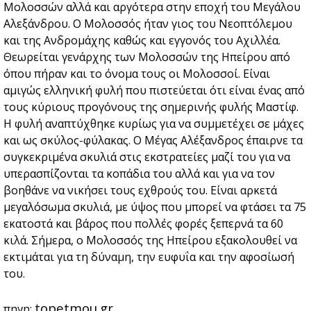
Μολοσσών αλλά και αργότερα στην εποχή του Μεγάλου
Αλεξάνδρου. Ο Μολοσσός ήταν γιος του Νεοπτόλεμου
και της Ανδρομάχης καθώς και εγγονός του Αχιλλέα.
Θεωρείται γενάρχης των Μολοσσών της Ηπείρου από
όπου πήραν και το όνομα τους οι Μολοσσοί. Είναι
αμιγώς ελληνική φυλή που πιστεύεται ότι είναι ένας από
τους κύριους προγόνους της σημερινής φυλής Μαστίφ.
Η φυλή αναπτύχθηκε κυρίως για να συμμετέχει σε μάχες
και ως σκύλος-φύλακας. Ο Μέγας Αλέξανδρος έπαιρνε τα
συγκεκριμένα σκυλιά στις εκστρατείες μαζί του για να
υπερασπίζονται τα κοπάδια του αλλά και για να τον
βοηθάνε να νικήσει τους εχθρούς του. Είναι αρκετά
μεγαλόσωμα σκυλιά, με ύψος που μπορεί να φτάσει τα 75
εκατοστά και βάρος που πολλές φορές ξεπερνά τα 60
κιλά. Σήμερα, ο Μολοσσός της Ηπείρου εξακολουθεί να
εκτιμάται για τη δύναμη, την ευφυΐα και την αφοσίωσή
του.
topetmou.gr
πηγη: