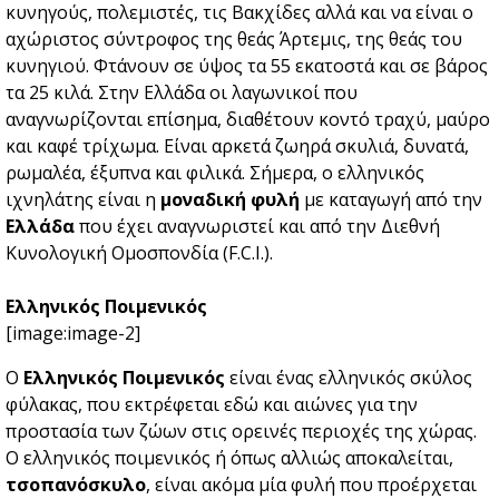
κυνηγούς, πολεμιστές, τις Βακχίδες αλλά και να είναι ο
αχώριστος σύντροφος της θεάς Άρτεμις, της θεάς του
κυνηγιού. Φτάνουν σε ύψος τα 55 εκατοστά και σε βάρος
τα 25 κιλά. Στην Ελλάδα οι λαγωνικοί που
αναγνωρίζονται επίσημα, διαθέτουν κοντό τραχύ, μαύρο
και καφέ τρίχωμα. Είναι αρκετά ζωηρά σκυλιά, δυνατά,
ρωμαλέα, έξυπνα και φιλικά. Σήμερα, ο ελληνικός
ιχνηλάτης είναι η
μοναδική φυλή
με καταγωγή από την
Ελλάδα
που έχει αναγνωριστεί και από την
Διεθνή
Κυνολογική Ομοσπονδία (F.C.I.)
.
Ελληνικός Ποιμενικός
[image:image-2]
Ο
Ελληνικός Ποιμενικός
είναι ένας ελληνικός σκύλος
φύλακας, που εκτρέφεται εδώ και αιώνες για την
προστασία των ζώων στις ορεινές περιοχές της χώρας.
Ο ελληνικός ποιμενικός ή όπως αλλιώς αποκαλείται,
τσοπανόσκυλο
, είναι ακόμα μία φυλή που προέρχεται