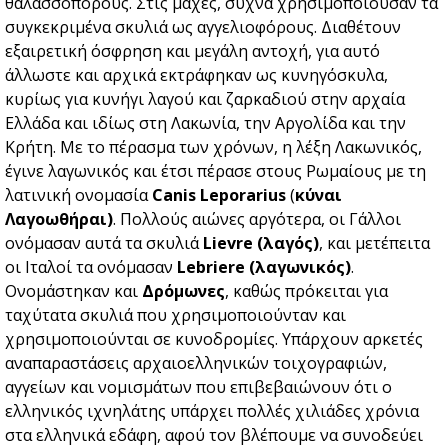
θαλασσοπόρους. Στις μάχες, συχνά χρησιμοποιούσαν τα
συγκεκριμένα σκυλιά ως αγγελιοφόρους. Διαθέτουν
εξαιρετική όσφρηση και μεγάλη αντοχή, για αυτό
άλλωστε και αρχικά εκτράφηκαν ως κυνηγόσκυλα,
κυρίως για κυνήγι λαγού και ζαρκαδιού στην αρχαία
Ελλάδα και ιδίως στη Λακωνία, την Αργολίδα και την
Κρήτη. Με το πέρασμα των χρόνων, η λέξη Λακωνικός,
έγινε λαγωνικός και έτσι πέρασε στους Ρωμαίους με τη
λατινική ονομασία
Canis Leporarius
(
κύναι
Λαγοωθήραι)
. Πολλούς αιώνες αργότερα, οι Γάλλοι
ονόμασαν αυτά τα σκυλιά
Lievre (λαγός)
, και μετέπειτα
οι Ιταλοί τα ονόμασαν
Lebriere (λαγωνικός)
.
Ονομάστηκαν και
Δρόμωνες
, καθώς πρόκειται για
ταχύτατα σκυλιά που χρησιμοποιούνταν και
χρησιμοποιούνται σε κυνοδρομίες. Υπάρχουν αρκετές
αναπαραστάσεις αρχαιοελληνικών τοιχογραφιών,
αγγείων και νομισμάτων που επιβεβαιώνουν ότι ο
ελληνικός ιχνηλάτης υπάρχει πολλές χιλιάδες χρόνια
στα ελληνικά εδάφη, αφού τον βλέπουμε να συνοδεύει