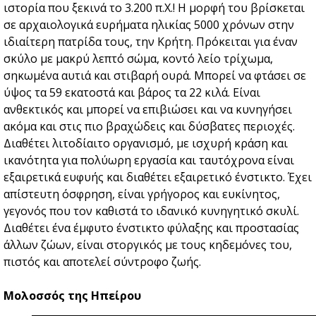
ιστορία που ξεκινά το 3.200 π.Χ.! Η μορφή του βρίσκεται
σε αρχαιολογικά ευρήματα ηλικίας 5000 χρόνων στην
ιδιαίτερη πατρίδα τους, την Κρήτη. Πρόκειται για έναν
σκύλο με μακρύ λεπτό σώμα, κοντό λείο τρίχωμα,
σηκωμένα αυτιά και στιβαρή ουρά. Μπορεί να φτάσει σε
ύψος τα 59 εκατοστά και βάρος τα 22 κιλά. Είναι
ανθεκτικός και μπορεί να επιβιώσει και να κυνηγήσει
ακόμα και στις πιο βραχώδεις και δύσβατες περιοχές.
Διαθέτει λιτοδίαιτο οργανισμό, με ισχυρή κράση και
ικανότητα για πολύωρη εργασία και ταυτόχρονα είναι
εξαιρετικά ευφυής και διαθέτει εξαιρετικό ένστικτο. Έχει
απίστευτη όσφρηση, είναι γρήγορος και ευκίνητος,
γεγονός που τον καθιστά το ιδανικό κυνηγητικό σκυλί.
Διαθέτει ένα έμφυτο ένστικτο φύλαξης και προστασίας
άλλων ζώων, είναι στοργικός με τους κηδεμόνες του,
πιστός και αποτελεί σύντροφο ζωής.
Μολοσσός της Ηπείρου