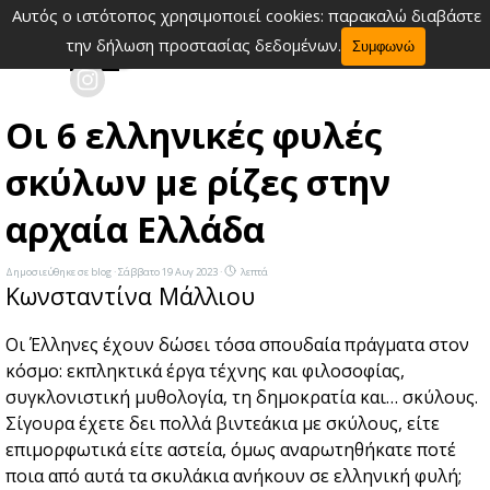
Μετάβαση στο περιεχόμενο
Αυτός ο ιστότοπος χρησιμοποιεί cookies: παρακαλώ διαβάστε
Παράλειψη μενού
την δήλωση προστασίας δεδομένων.
Συμφωνώ
Οι 6 ελληνικές φυλές
σκύλων με ρίζες στην
αρχαία Ελλάδα
Δημοσιεύθηκε σε
blog
· Σάββατο 19 Αυγ 2023 ·
λεπτά
Κωνσταντίνα Μάλλιου
Οι Έλληνες έχουν δώσει τόσα σπουδαία πράγματα στον
κόσμο: εκπληκτικά έργα τέχνης και φιλοσοφίας,
συγκλονιστική μυθολογία, τη δημοκρατία και… σκύλους.
Σίγουρα έχετε δει πολλά βιντεάκια με σκύλους, είτε
επιμορφωτικά είτε αστεία, όμως αναρωτηθήκατε ποτέ
ποια από αυτά τα σκυλάκια ανήκουν σε ελληνική φυλή;