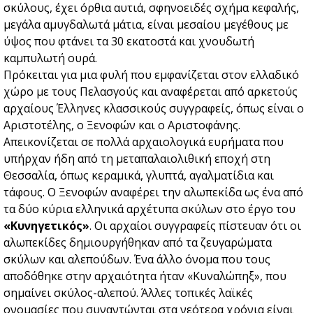
σκύλους, έχει όρθια αυτιά, σφηνοειδές σχήμα κεφαλής,
μεγάλα αμυγδαλωτά μάτια, είναι μεσαίου μεγέθους με
ύψος που φτάνει τα 30 εκατοστά και χνουδωτή
καμπυλωτή ουρά.
Πρόκειται για μια φυλή που εμφανίζεται στον ελλαδικό
χώρο με τους Πελασγούς και αναφέρεται από αρκετούς
αρχαίους Έλληνες κλασσικούς συγγραφείς, όπως είναι ο
Αριστοτέλης, ο Ξενοφών και ο Αριστοφάνης.
Απεικονίζεται σε πολλά αρχαιολογικά ευρήματα που
υπήρχαν ήδη από τη μεταπαλαιολιθική εποχή στη
Θεσσαλία, όπως κεραμικά, γλυπτά, αγαλματίδια και
τάφους. Ο Ξενοφών αναφέρει την αλωπεκίδα ως ένα από
τα δύο κύρια ελληνικά αρχέτυπα σκύλων στο έργο του
«Κυνηγετικός»
. Οι αρχαίοι συγγραφείς πίστευαν ότι οι
αλωπεκίδες δημιουργήθηκαν από τα ζευγαρώματα
σκύλων και αλεπούδων. Ένα άλλο όνομα που τους
αποδόθηκε στην αρχαιότητα ήταν «Κυναλώπηξ», που
σημαίνει σκύλος-αλεπού. Άλλες τοπικές λαϊκές
ονομασίες που συναντώνται στα νεότερα χρόνια είναι