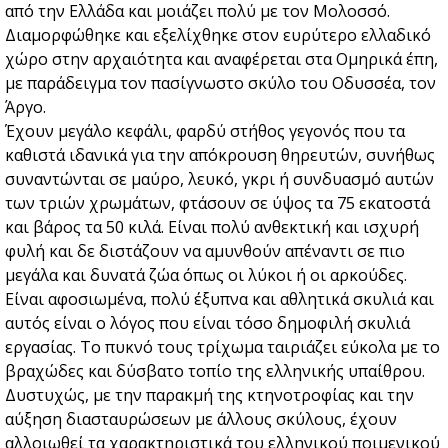
από την Ελλάδα και μοιάζει πολύ με τον Μολοσσό.
Διαμορφώθηκε και εξελίχθηκε στον ευρύτερο ελλαδικό
χώρο στην αρχαιότητα και αναφέρεται στα Ομηρικά έπη,
με παράδειγμα τον πασίγνωστο σκύλο του Οδυσσέα, τον
Άργο.
Έχουν μεγάλο κεφάλι, φαρδύ στήθος γεγονός που τα
καθιστά ιδανικά για την απόκρουση θηρευτών, συνήθως
συναντώνται σε μαύρο, λευκό, γκρι ή συνδυασμό αυτών
των τριών χρωμάτων, φτάσουν σε ύψος τα 75 εκατοστά
και βάρος τα 50 κιλά. Είναι πολύ ανθεκτική και ισχυρή
φυλή και δε διστάζουν να αμυνθούν απέναντι σε πιο
μεγάλα και δυνατά ζώα όπως οι λύκοι ή οι αρκούδες.
Είναι αφοσιωμένα, πολύ έξυπνα και αθλητικά σκυλιά και
αυτός είναι ο λόγος που είναι τόσο δημοφιλή σκυλιά
εργασίας. Το πυκνό τους τρίχωμα ταιριάζει εύκολα με το
βραχώδες και δύσβατο τοπίο της ελληνικής υπαίθρου.
Δυστυχώς, με την παρακμή της κτηνοτροφίας και την
αύξηση διασταυρώσεων με άλλους σκύλους, έχουν
αλλοιωθεί τα χαρακτηριστικά του ελληνικού ποιμενικού