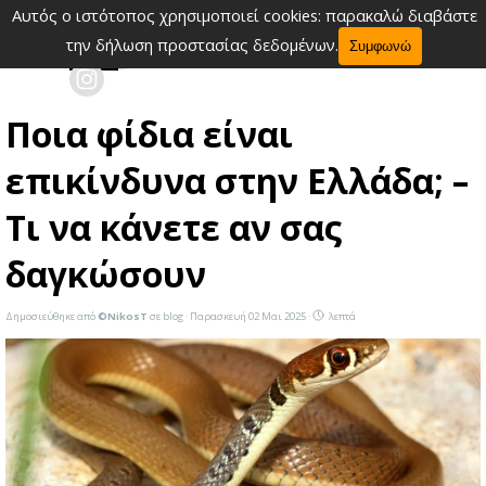
Μετάβαση στο περιεχόμενο
Αυτός ο ιστότοπος χρησιμοποιεί cookies: παρακαλώ διαβάστε
Παράλειψη μενού
την δήλωση προστασίας δεδομένων.
Συμφωνώ
Ποια φίδια είναι
επικίνδυνα στην Ελλάδα; –
Τι να κάνετε αν σας
δαγκώσουν
Δημοσιεύθηκε από
©NikosT
σε
blog
· Παρασκευή 02 Μαι 2025 ·
λεπτά