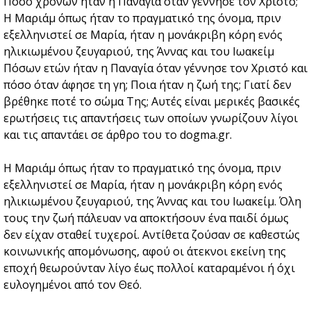
Πόσο χρονών ήταν η Παναγία όταν γέννησε τον Χριστό;
Η Μαριάμ όπως ήταν το πραγματικό της όνομα, πριν
εξελληνιστεί σε Μαρία, ήταν η μονάκριβη κόρη ενός
ηλικιωμένου ζευγαριού, της Άννας και του Ιωακείμ
Πόσων ετών ήταν η Παναγία όταν γέννησε τον Χριστό και
πόσο όταν άφησε τη γη; Ποια ήταν η ζωή της; Γιατί δεν
βρέθηκε ποτέ το σώμα Της; Αυτές είναι μερικές βασικές
ερωτήσεις τις απαντήσεις των οποίων γνωρίζουν λίγοι
και τις απαντάει σε άρθρο του το dogma.gr.
Η Μαριάμ όπως ήταν το πραγματικό της όνομα, πριν
εξελληνιστεί σε Μαρία, ήταν η μονάκριβη κόρη ενός
ηλικιωμένου ζευγαριού, της Άννας και του Ιωακείμ. Όλη
τους την ζωή πάλευαν να αποκτήσουν ένα παιδί όμως
δεν είχαν σταθεί τυχεροί. Αντίθετα ζούσαν σε καθεστώς
κοινωνικής απομόνωσης, αφού οι άτεκνοι εκείνη της
εποχή θεωρούνταν λίγο έως πολλοί καταραμένοι ή όχι
ευλογημένοι από τον Θεό.