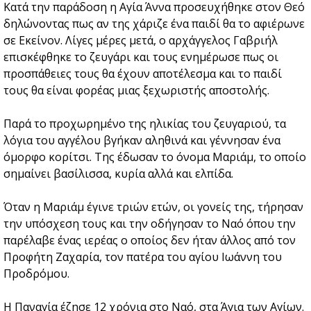
Κατά την παράδοση η Αγία Άννα προσευχήθηκε στον Θεό
δηλώνοντας πως αν της χάριζε ένα παιδί θα το αφιέρωνε
σε Εκείνον. Λίγες μέρες μετά, ο αρχάγγελος Γαβριήλ
επισκέφθηκε το ζευγάρι και τους ενημέρωσε πως οι
προσπάθειες τους θα έχουν αποτέλεσμα και το παιδί
τους θα είναι φορέας μιας ξεχωριστής αποστολής.
Παρά το προχωρημένο της ηλικίας του ζευγαριού, τα
λόγια του αγγέλου βγήκαν αληθινά και γέννησαν ένα
όμορφο κορίτσι. Της έδωσαν το όνομα Μαριάμ, το οποίο
σημαίνει βασίλισσα, κυρία αλλά και ελπίδα.
Όταν η Μαριάμ έγινε τριών ετών, οι γονείς της, τήρησαν
την υπόσχεση τους και την οδήγησαν το Ναό όπου την
παρέλαβε ένας ιερέας ο οποίος δεν ήταν άλλος από τον
Προφήτη Ζαχαρία, τον πατέρα του αγίου Ιωάννη του
Προδρόμου.
Η Παναγία έζησε 12 χρόνια στο Ναό, στα Άγια των Αγίων.