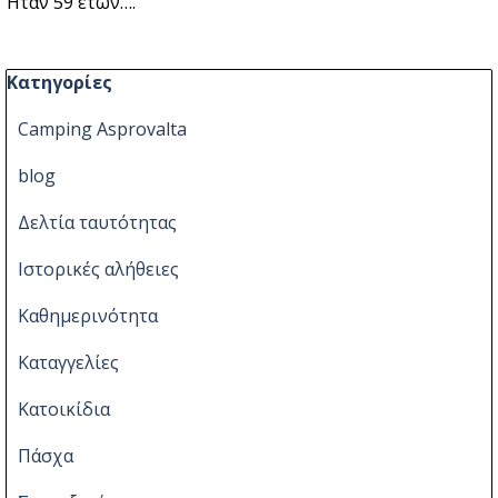
Ήταν 59 ετών….
Παράλειψη μπλόκ Κατηγορίες
Κατηγορίες
Camping Asprovalta
blog
Δελτία ταυτότητας
Ιστορικές αλήθειες
Καθημερινότητα
Καταγγελίες
Κατοικίδια
Πάσχα