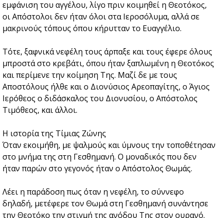
εμφάνιση του αγγέλου, λίγο πριν κοιμηθεί η Θεοτόκος,
οι Απόστολοι δεν ήταν όλοι στα Ιεροσόλυμα, αλλά σε
μακρινούς τόπους όπου κήρυτταν το Ευαγγέλιο.
Τότε, ξαφνικά νεφέλη τους άρπαξε και τους έφερε όλους
μπροστά στο κρεβάτι, όπου ήταν ξαπλωμένη η Θεοτόκος
και περίμενε την κοίμηση Της. Μαζί δε με τους
Αποστόλους ήλθε και ο Διονύσιος Aρεοπαγίτης, ο Άγιος
Ιερόθεος ο διδάσκαλος του Διονυσίου, ο Απόστολος
Τιμόθεος, και άλλοι.
Η ιστορία της Τίμιας Ζώνης
Όταν εκοιμήθη, με ψαλμούς και ύμνους την τοποθέτησαν
στο μνήμα της στη Γεσθημανή. Ο μοναδικός που δεν
ήταν παρών στο γεγονός ήταν ο Απόστολος Θωμάς.
Λέει η παράδοση πως όταν η νεφέλη, το σύννεφο
δηλαδή, μετέφερε τον Θωμά στη Γεσθημανή συνάντησε
την Θεοτόκο την στιγμή της ανόδου Της στον ουρανό.