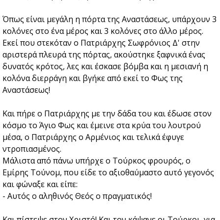
Όπως είναι μεγάλη η πόρτα της Αναστάσεως, υπάρχουν 3
κολόνες στο ένα μέρος και 3 κολόνες στο άλλο μέρος.
Εκεί που στεκόταν ο Πατριάρχης Σωφρόνιος Δ' στην
αριστερά πλευρά της πόρτας, ακούστηκε ξαφνικά ένας
δυνατός κρότος, λες και έσκασε βόμβα και η μεσιανή η
κολόνα διερράγη και βγήκε από εκεί το Φως της
Αναστάσεως!
Και πήρε ο Πατριάρχης με την δάδα του και έδωσε στον
κόσμο το Άγιο Φως και έμεινε στα κρύα του λουτρού
μέσα, ο Πατριάρχης ο Αρμένιος και τελικά έφυγε
ντροπιασμένος.
Μάλιστα από πάνω υπήρχε ο Τούρκος φρουρός, ο
Εμίρης Τούνομ, που είδε το αξιοθαύμαστο αυτό γεγονός
και φώναξε και είπε:
- Αυτός ο αληθινός Θεός ο πραγματικός!
Και πίστεψε στον Χριστό! Και τον κάψανε οι Τούρκοι, για