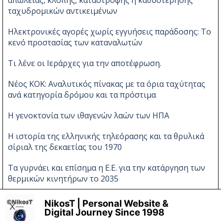
απώλειας, κλοπής, καταστροφής ή καθυστέρησης
ταχυδρομικών αντικειμένων
Ηλεκτρονικές αγορές χωρίς εγγυήσεις παράδοσης: Το
κενό προστασίας των καταναλωτών
Τι λένε οι Ιεράρχες για την αποτέφρωση.
Νέος ΚΟΚ: Αναλυτικός πίνακας με τα όρια ταχύτητας
ανά κατηγορία δρόμου και τα πρόστιμα
Η γενοκτονία των ιθαγενών λαών των ΗΠΑ
Η ιστορία της ελληνικής τηλεόρασης και τα θρυλικά
σίριαλ της δεκαετίας του 1970
Τα γυρνάει και επίσημα η Ε.Ε. για την κατάργηση των
θερμικών κινητήρων το 2035
Νέες αλλαγές στον ΚΟΚ
NikosT | Personal Website &
X
Digital Journey Since 1998