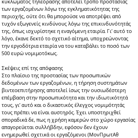
κυκλώματος τηλεόρασης αποτελεί τρόπο προστασίας
των εργαζομένων λόγω της εγκληματικότητας της
περιοχής, ούτε ότι θα μπορούσε να αποτρέψει από
τυχόν εξωγενείς κινδύνους λόγω της επικινδυνότητάς
της, όπως ισχυρίστηκε η εναγόμενη εταιρία. Γι’ αυτό το
λόγο, έκανε δεκτό το σχετικό αίτημα, υποχρεώνοντας
την εργοδότρια εταιρία να του καταβάλει το ποσό των
500 ευρώ νομιμοτόκως.
Σκέψεις επί της απόφασης
Στο πλαίσιο της προστασίας των προσωπικών
δεδομένων των εργαζομένων, η τήρηση συστημάτων
βιντεοεπιτήρησης αποτελεί ίσως την ουσιωδέστερη
επέμβαση στην προσωπικότητα και την ιδιωτικότητά
τους, γι’ αυτό και ο δικαστικός έλεγχος νομιμότητάς
τους πρέπει να είναι αυστηρός. Έχει υποστηριχθεί
σποραδικά δε, πως η χρήση καμερών στο χώρο εργασίας
απαγορεύεται συλλήβδην, εφόσον δεν έχουν
ενημερωθεί σχετικά οι εργαζόμενοι (ΜονΠρωτΑθ