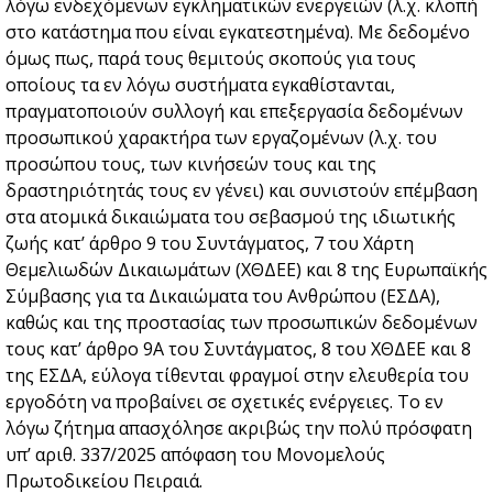
λόγω ενδεχόμενων εγκληματικών ενεργειών (λ.χ. κλοπή
στο κατάστημα που είναι εγκατεστημένα). Με δεδομένο
όμως πως, παρά τους θεμιτούς σκοπούς για τους
οποίους τα εν λόγω συστήματα εγκαθίστανται,
πραγματοποιούν συλλογή και επεξεργασία δεδομένων
προσωπικού χαρακτήρα των εργαζομένων (λ.χ. του
προσώπου τους, των κινήσεών τους και της
δραστηριότητάς τους εν γένει) και συνιστούν επέμβαση
στα ατομικά δικαιώματα του σεβασμού της ιδιωτικής
ζωής κατ’ άρθρο 9 του Συντάγματος, 7 του Χάρτη
Θεμελιωδών Δικαιωμάτων (ΧΘΔΕΕ) και 8 της Ευρωπαϊκής
Σύμβασης για τα Δικαιώματα του Ανθρώπου (ΕΣΔΑ),
καθώς και της προστασίας των προσωπικών δεδομένων
τους κατ’ άρθρο 9Α του Συντάγματος, 8 του ΧΘΔΕΕ και 8
της ΕΣΔΑ, εύλογα τίθενται φραγμοί στην ελευθερία του
εργοδότη να προβαίνει σε σχετικές ενέργειες. Το εν
λόγω ζήτημα απασχόλησε ακριβώς την πολύ πρόσφατη
υπ’ αριθ. 337/2025 απόφαση του Μονομελούς
Πρωτοδικείου Πειραιά.