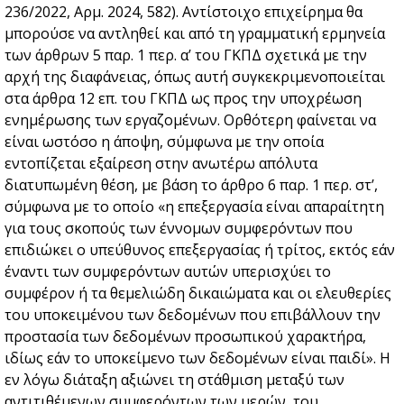
236/2022, Αρμ. 2024, 582). Αντίστοιχο επιχείρημα θα
μπορούσε να αντληθεί και από τη γραμματική ερμηνεία
των άρθρων 5 παρ. 1 περ. α’ του ΓΚΠΔ σχετικά με την
αρχή της διαφάνειας, όπως αυτή συγκεκριμενοποιείται
στα άρθρα 12 επ. του ΓΚΠΔ ως προς την υποχρέωση
ενημέρωσης των εργαζομένων. Ορθότερη φαίνεται να
είναι ωστόσο η άποψη, σύμφωνα με την οποία
εντοπίζεται εξαίρεση στην ανωτέρω απόλυτα
διατυπωμένη θέση, με βάση το άρθρο 6 παρ. 1 περ. στ’,
σύμφωνα με το οποίο «η επεξεργασία είναι απαραίτητη
για τους σκοπούς των έννομων συμφερόντων που
επιδιώκει ο υπεύθυνος επεξεργασίας ή τρίτος, εκτός εάν
έναντι των συμφερόντων αυτών υπερισχύει το
συμφέρον ή τα θεμελιώδη δικαιώματα και οι ελευθερίες
του υποκειμένου των δεδομένων που επιβάλλουν την
προστασία των δεδομένων προσωπικού χαρακτήρα,
ιδίως εάν το υποκείμενο των δεδομένων είναι παιδί». Η
εν λόγω διάταξη αξιώνει τη στάθμιση μεταξύ των
αντιτιθέμενων συμφερόντων των μερών, του