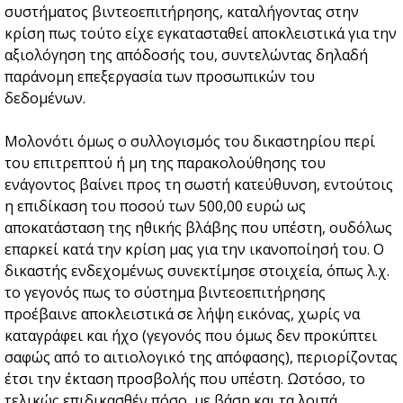
συστήματος βιντεοεπιτήρησης, καταλήγοντας στην
κρίση πως τούτο είχε εγκατασταθεί αποκλειστικά για την
αξιολόγηση της απόδοσής του, συντελώντας δηλαδή
παράνομη επεξεργασία των προσωπικών του
δεδομένων.
Μολονότι όμως ο συλλογισμός του δικαστηρίου περί
του επιτρεπτού ή μη της παρακολούθησης του
ενάγοντος βαίνει προς τη σωστή κατεύθυνση, εντούτοις
η επιδίκαση του ποσού των 500,00 ευρώ ως
αποκατάσταση της ηθικής βλάβης που υπέστη, ουδόλως
επαρκεί κατά την κρίση μας για την ικανοποίησή του. Ο
δικαστής ενδεχομένως συνεκτίμησε στοιχεία, όπως λ.χ.
το γεγονός πως το σύστημα βιντεοεπιτήρησης
προέβαινε αποκλειστικά σε λήψη εικόνας, χωρίς να
καταγράφει και ήχο (γεγονός που όμως δεν προκύπτει
σαφώς από το αιτιολογικό της απόφασης), περιορίζοντας
έτσι την έκταση προσβολής που υπέστη. Ωστόσο, το
τελικώς επιδικασθέν πόσο, με βάση και τα λοιπά