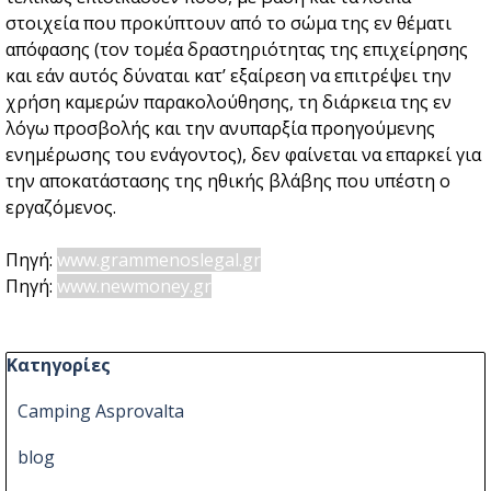
στοιχεία που προκύπτουν από το σώμα της εν θέματι
απόφασης (τον τομέα δραστηριότητας της επιχείρησης
και εάν αυτός δύναται κατ’ εξαίρεση να επιτρέψει την
χρήση καμερών παρακολούθησης, τη διάρκεια της εν
λόγω προσβολής και την ανυπαρξία προηγούμενης
ενημέρωσης του ενάγοντος), δεν φαίνεται να επαρκεί για
την αποκατάστασης της ηθικής βλάβης που υπέστη ο
εργαζόμενος.
Πηγή:
www.grammenoslegal.gr
Πηγή:
www.newmoney.gr
Παράλειψη μπλόκ Κατηγορίες
Κατηγορίες
Camping Asprovalta
blog