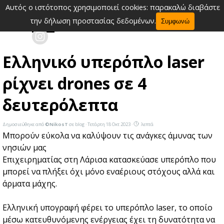
Μετάβαση στο περιεχόμενο
Αυτός ο ιστότοπος χρησιμοποιεί cookies: παρακαλώ διαβάστε
Παράλειψη μενού
την δήλωση προστασίας δεδομένων.
Συμφωνώ
Ελληνικό υπερόπλο laser
ρίχνει drones σε 4
δευτερόλεπτα
Δημοσιεύθηκε από
©NikosT
σε
blog
· Τετάρτη 18 Οκτ 2023 ·
λεπτά
Μπορούν εύκολα να καλύψουν τις ανάγκες άμυνας των
νησιών μας
Επιχειρηματίας στη Λάρισα κατασκεύασε υπερόπλο που
μπορεί να πλήξει όχι μόνο εναέριους στόχους αλλά και
άρματα μάχης.
Ελληνική υπογραφή φέρει το υπερόπλο laser, το οποίο
μέσω κατευθυνόμενης ενέργειας έχει τη δυνατότητα να