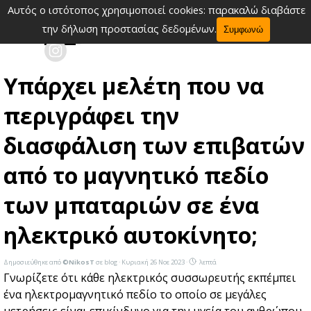
Μετάβαση στο περιεχόμενο
Αυτός ο ιστότοπος χρησιμοποιεί cookies: παρακαλώ διαβάστε
Παράλειψη μενού
την δήλωση προστασίας δεδομένων.
Συμφωνώ
Υπάρχει μελέτη που να
περιγράφει την
διασφάλιση των επιβατών
από το μαγνητικό πεδίο
των μπαταριών σε ένα
ηλεκτρικό αυτοκίνητο;
Δημοσιεύθηκε από
©NikosT
σε
blog
· Κυριακή 26 Νοε 2023 ·
λεπτά
Γνωρίζετε ότι κάθε ηλεκτρικός συσσωρευτής εκπέμπει
ένα ηλεκτρομαγνητικό πεδίο το οποίο σε μεγάλες