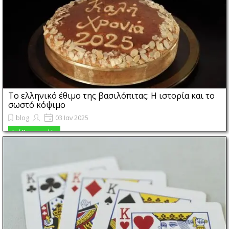
Το ελληνικό έθιμο της βασιλόπιτας: H ιστορία και το
σωστό κόψιμο
blog
03 Ιαν 2025
Η Βασιλόπιτα κατά το ελληνικό έθιμο κόβεται σε οικογενειακή
Διάβασε τα όλα
συγκέντρωση αμέσως μετά τον ερχομό του νέου έτους